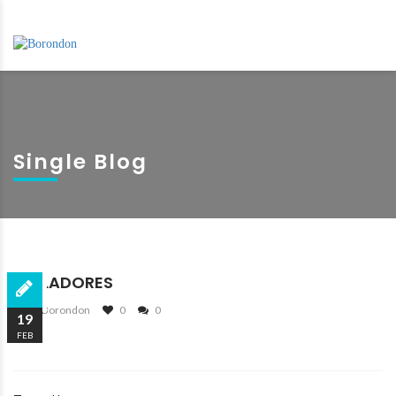
Single Blog
RALLADORES
By Borondon
0
0
19
FEB