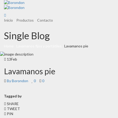
Inicio
Productos
Contacto
Single Blog
Home
Lavamanos fijos y portátiles
Lavamanos pie
13
Feb
Lavamanos pie
By Borondon
0
0
Tagged by
SHARE
TWEET
PIN