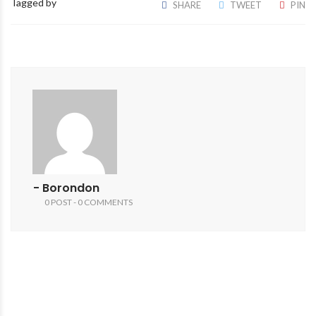
Tagged by
SHARE
TWEET
PIN
- Borondon
0 POST - 0 COMMENTS