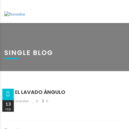
SINGLE BLOG
TÚNEL LAVADO ÁNGULO
By Borondon
0
0
13
FEB