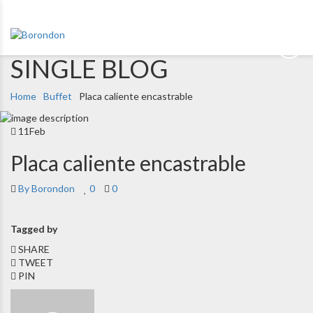
SINGLE BLOG
Home
Buffet
Placa caliente encastrable
11
Feb
Placa caliente encastrable
By Borondon
0
0
Tagged by
SHARE
TWEET
PIN