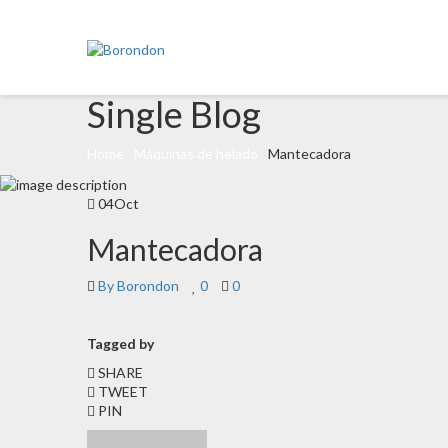
Single Blog
Home
Máquinas de helado
Mantecadora
04
Oct
Mantecadora
By Borondon
0
0
Tagged by
SHARE
TWEET
PIN